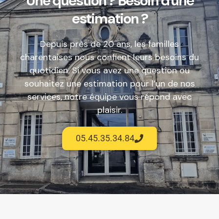
Une question ? Besoin d'une
estimation ?
Depuis près de 20 ans, les familles
charentaises nous confient leurs besoins du
quotidien. Si vous avez une question ou
souhaitez une estimation pour l’un de nos
services, notre équipe vous répond avec
plaisir.
05.45.35.34.84